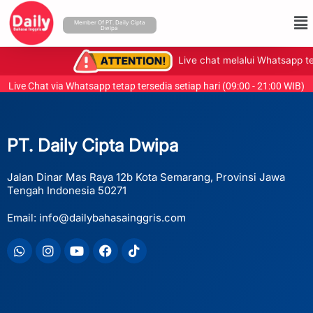
Lewati
Me
ke
Member Of PT. Daily Cipta
Dwipa
konten
Live chat melalui Whatsapp terse
Live Chat via Whatsapp tetap tersedia setiap hari (09:00 - 21:00 WIB)
PT. Daily Cipta Dwipa
Jalan Dinar Mas Raya 12b Kota Semarang, Provinsi Jawa
Tengah Indonesia 50271
Email: info@dailybahasainggris.com
Whatsapp
Instagram
Youtube
Facebook
Tiktok