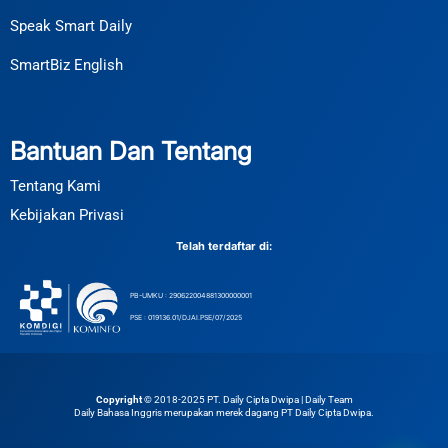
Speak Smart Daily
SmartBiz English
Bantuan Dan Tentang
Tentang Kami
Kebijakan Privasi
Telah terdaftar di:
PB-UMKU : 290622004881300000001
PSE : 019136.01/DJAI.PSE/07/2025
Copyright ©
2018-2025 PT. Daily Cipta Dwipa | Daily Team
Daily Bahasa Inggris merupakan merek dagang PT Daily Cipta Dwipa.