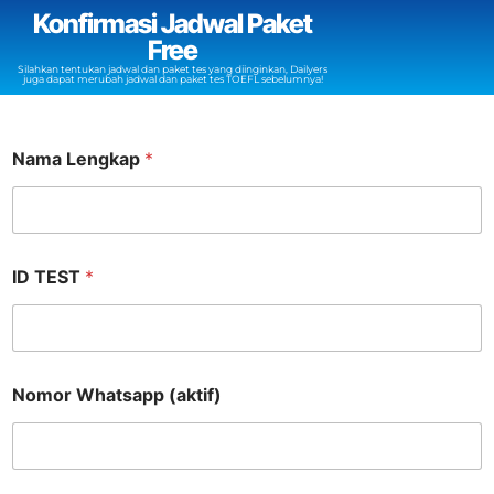
Konfirmasi Jadwal Paket
Free
Silahkan tentukan jadwal dan paket tes yang diinginkan, Dailyers
juga dapat merubah jadwal dan paket tes TOEFL sebelumnya!
Nama Lengkap
*
ID TEST
*
Nomor Whatsapp (aktif)